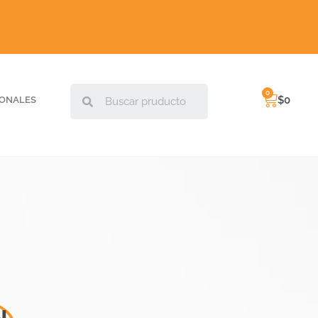
$
0
IONALES