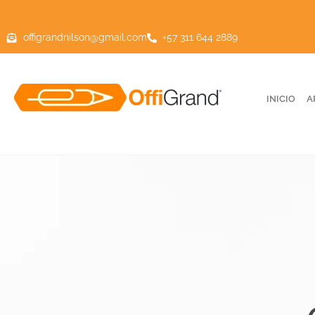
offigrandnilson@gmail.com
+57 311 644 2889
INICIO
A