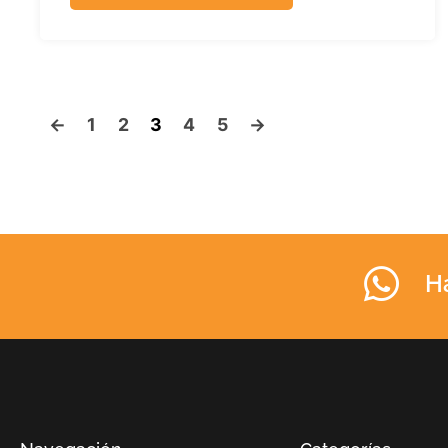
←
1
2
3
4
5
→
H