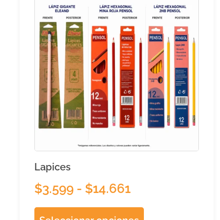
Lapices
$
3.599
-
$
14.661