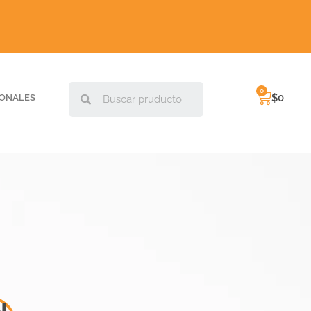
$
0
IONALES