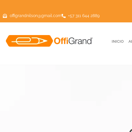
offigrandnilson@gmail.com
+57 311 644 2889
INICIO
A