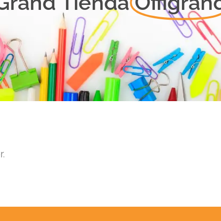
Grand Tienda
Offigran
r.