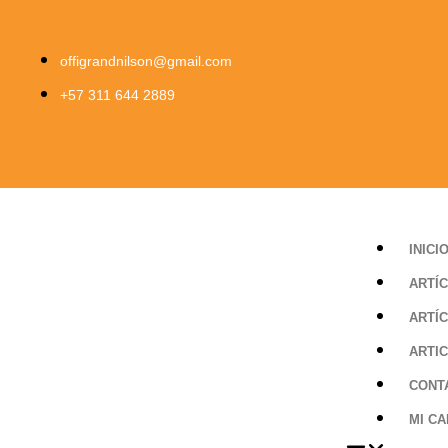
offigrandnilson@gmail.com
+57 311 644 2889
INICI
ARTÍC
ARTÍ
ARTI
CONT
MI CA