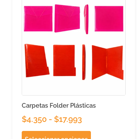
Carpetas Folder Plásticas
$
4.350
-
$
17.993