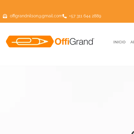
offigrandnilson@gmail.com
+57 311 644 2889
INICIO
A