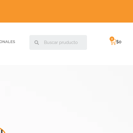
$
0
IONALES