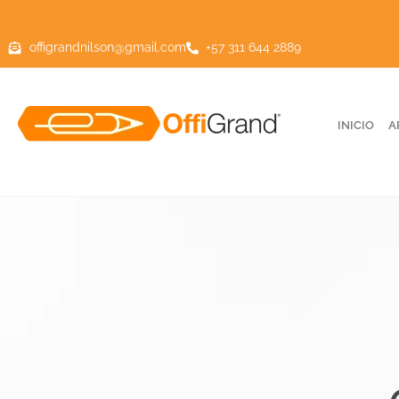
offigrandnilson@gmail.com
+57 311 644 2889
INICIO
A