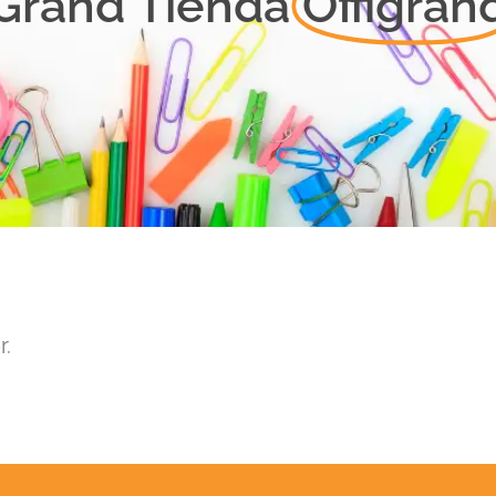
Grand Tienda
Offigran
r.