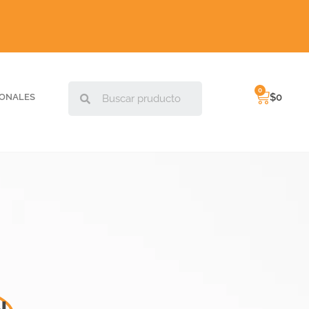
$
0
IONALES